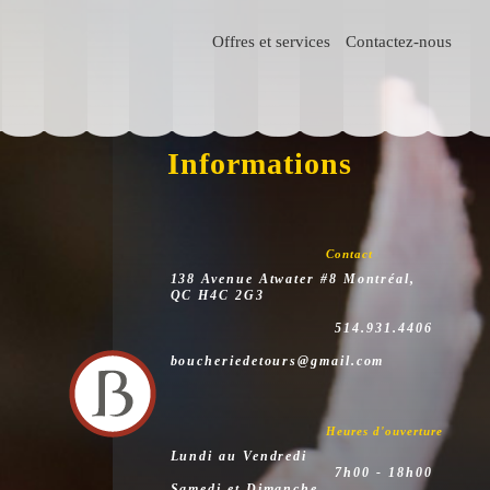
Offres et services
Contactez-nous
Informations
Contact
138 Avenue Atwater #8 Montréal,
QC H4C 2G3
514.931.4406
boucheriedetours@gmail.com
Heures d'ouverture
Lundi au Vendredi
7h00 - 18h00
Samedi et Dimanche