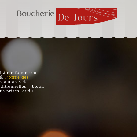
ui à été fondée en
ué,
l’offre des
 standards de
aditionnelles – bœuf,
us prisés, et du